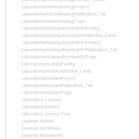
LaboratoriumBioteknologiProject
LaboratoriumBioteknologiPublication_Tab
LaboratoriumBioteknologiTopic
LaboratoriumSampahLimbahB3Facility
LaboratoriumSampahLimbahB3Member_Cards
LaboratoriumSampahLimbahB3Project
LaboratoriumSampahLimbahB3Publication_Tab
LaboratoriumSampahLimbahB3Topic
LaboratoriumUdaraFacility
LaboratoriumUdaraMember_Cards
LaboratoriumUdaraProject
LaboratoriumUdaraPublication_Tab
LaboratoriumUdaraTopic
Laboratory Contact
Laboratory Service
Laboratory Service Flow
Layanan Alumni
Layanan Kemitraan
Layanan Mahasiswa