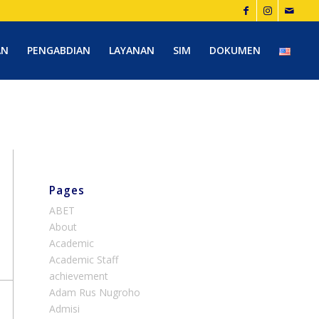
AN
PENGABDIAN
LAYANAN
SIM
DOKUMEN
Pages
ABET
About
Academic
Academic Staff
achievement
Adam Rus Nugroho
Admisi