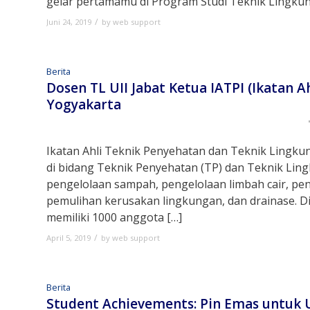
gelar pertamamu di Program Studi Teknik Lingku
/
Juni 24, 2019
by
web support
Berita
Dosen TL UII Jabat Ketua IATPI (Ikatan 
Yogyakarta
Ikatan Ahli Teknik Penyehatan dan Teknik Lingkun
di bidang Teknik Penyehatan (TP) dan Teknik Lin
pengelolaan sampah, pengelolaan limbah cair, pe
pemulihan kerusakan lingkungan, dan drainase. Di
memiliki 1000 anggota […]
/
April 5, 2019
by
web support
Berita
Student Achievements: Pin Emas untuk U