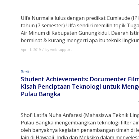
Ulfa Nurmalia lulus dengan predikat Cumlaude (IPK
tahun (7 semester) Ulfa sendiri memilih topik Tug
Air Minum di Kabupaten Gunungkidul, Daerah Isti
berminat & kurang mengerti apa itu teknik lingku
/
April 1, 2019
by
web support
Berita
Student Achievements: Documenter Film
Kisah Penciptaan Teknologi untuk Meng
Pulau Bangka
Shofi Latifa Nuha Anfaresi (Mahasiswa Teknik Li
Pulau Bangka mengembangkan teknologi filter air 
oleh banyaknya kegiatan penambangan timah di l
lain di Hawaaii, India dan Meksiko dalam menyel