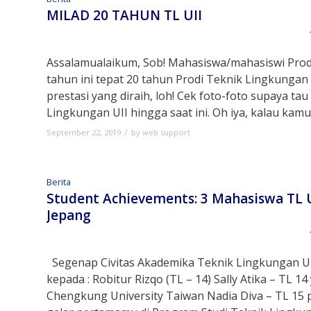
MILAD 20 TAHUN TL UII
Assalamualaikum, Sob! Mahasiswa/mahasiswi Prodi
tahun ini tepat 20 tahun Prodi Teknik Lingkungan 
prestasi yang diraih, loh! Cek foto-foto supaya tau
Lingkungan UII hingga saat ini. Oh iya, kalau kamu
/
September 22, 2019
by
web support
Berita
Student Achievements: 3 Mahasiswa TL U
Jepang
Segenap Civitas Akademika Teknik Lingkungan Un
kepada : Robitur Rizqo (TL – 14) Sally Atika – TL 
Chengkung University Taiwan Nadia Diva – TL 15 p