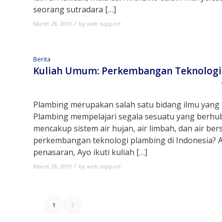
seorang sutradara […]
/
Maret 28, 2019
by
web support
Berita
Kuliah Umum: Perkembangan Teknologi 
Plambing merupakan salah satu bidang ilmu yang h
Plambing mempelajari segala sesuatu yang berh
mencakup sistem air hujan, air limbah, dan air b
perkembangan teknologi plambing di Indonesia? A
penasaran, Ayo ikuti kuliah […]
/
Maret 28, 2019
by
web support
1
2