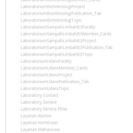
LaboratoriumBioteknologiProject
LaboratoriumBioteknologiPublication_Tab
LaboratoriumBioteknologiTopic
LaboratoriumSampahLimbahB3Facility
LaboratoriumSampahLimbahB3Member_Cards
LaboratoriumSampahLimbahB3Project
LaboratoriumSampahLimbahB3Publication_Tab
LaboratoriumSampahLimbahB3Topic
LaboratoriumUdaraFacility
LaboratoriumUdaraMember_Cards
LaboratoriumUdaraProject
LaboratoriumUdaraPublication_Tab
LaboratoriumUdaraTopic
Laboratory Contact
Laboratory Service
Laboratory Service Flow
Layanan Alumni
Layanan Kemitraan
Layanan Mahasiswa