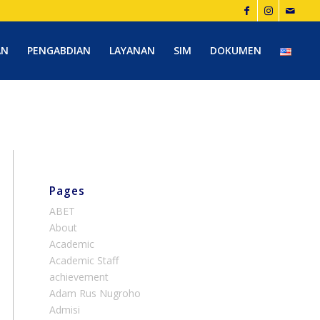
AN
PENGABDIAN
LAYANAN
SIM
DOKUMEN
Pages
ABET
About
Academic
Academic Staff
achievement
Adam Rus Nugroho
Admisi