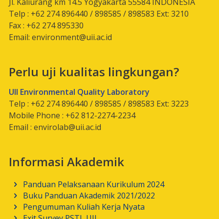
Jl. Kaliurang km 14.5 Yogyakarta 55584 INDONESIA
Telp : +62 274 896440 / 898585 / 898583 Ext: 3210
Fax : +62 274 895330
Email:
environment@uii.ac.id
Perlu uji kualitas lingkungan?
UII Environmental Quality Laboratory
Telp : +62 274 896440 / 898585 / 898583 Ext: 3223
Mobile Phone : +62 812-2274-2234
Email :
envirolab@uii.ac.id
Informasi Akademik
Panduan Pelaksanaan Kurikulum 2024
Buku Panduan Akademik 2021/2022
Pengumuman Kuliah Kerja Nyata
Exit Survey PSTL UII