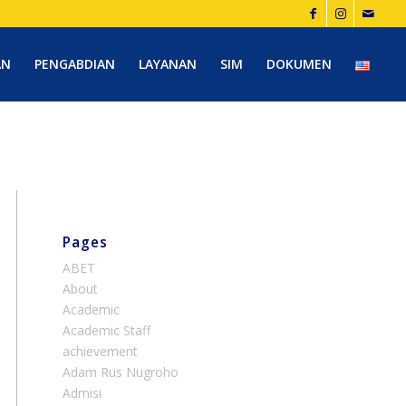
AN
PENGABDIAN
LAYANAN
SIM
DOKUMEN
Pages
ABET
About
Academic
Academic Staff
achievement
Adam Rus Nugroho
Admisi