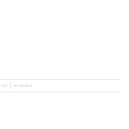
 2021
BY
ADMIN R