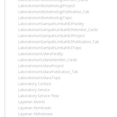
LaboratoriumBioteknologiProject
LaboratoriumBioteknologiPublication_Tab
LaboratoriumBioteknologiTopic
LaboratoriumSampahLimbahB3Facility
LaboratoriumSampahLimbahB3Member_Cards
LaboratoriumSampahLimbahB3Project
LaboratoriumSampahLimbahB3Publication_Tab
LaboratoriumSampahLimbahB3Topic
LaboratoriumUdaraFacility
LaboratoriumUdaraMember_Cards
LaboratoriumUdaraProject
LaboratoriumUdaraPublication_Tab
LaboratoriumUdaraTopic
Laboratory Contact
Laboratory Service
Laboratory Service Flow
Layanan Alumni
Layanan Kemitraan
Layanan Mahasiswa