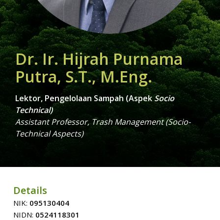
Dr. Ir. Hijrah Purnama
Putra, S.T., M.Eng.
Lektor, Pengelolaan Sampah (Aspek
Socio
Technical)
Assistant Professor, Trash Management (Socio-
Technical Aspects)
Details
NIK:
095130404
NIDN:
0524118301