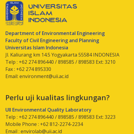
Department of Environmental Engineering
Faculty of Civil Engineering and Planning
Universitas Islam Indonesia
Jl. Kaliurang km 14.5 Yogyakarta 55584 INDONESIA
Telp : +62 274 896440 / 898585 / 898583 Ext: 3210
Fax : +62 274 895330
Email:
environment@uii.ac.id
Perlu uji kualitas lingkungan?
UII Environmental Quality Laboratory
Telp : +62 274 896440 / 898585 / 898583 Ext: 3223
Mobile Phone : +62 812-2274-2234
Email :
envirolab@uii.ac.id