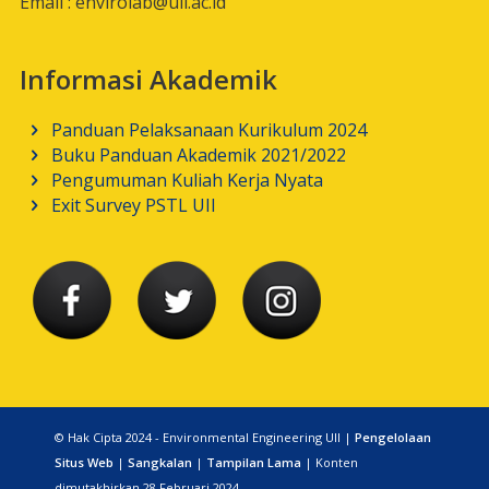
Email :
envirolab@uii.ac.id
Informasi Akademik
Panduan Pelaksanaan Kurikulum 2024
Buku Panduan Akademik 2021/2022
Pengumuman Kuliah Kerja Nyata
Exit Survey PSTL UII
© Hak Cipta 2024 - Environmental Engineering UII |
Pengelolaan
Situs Web
|
Sangkalan
|
Tampilan Lama
| Konten
dimutakhirkan 28 Februari 2024