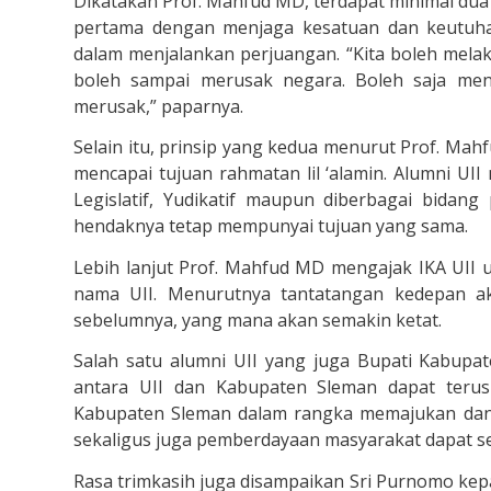
Dikatakan Prof. Mahfud MD, terdapat minimal dua 
pertama dengan menjaga kesatuan dan keutuha
dalam menjalankan perjuangan. “Kita boleh melak
boleh sampai merusak negara. Boleh saja meng
merusak,” paparnya.
Selain itu, prinsip yang kedua menurut Prof. Mah
mencapai tujuan rahmatan lil ‘alamin. Alumni UII 
Legislatif, Yudikatif maupun diberbagai bidang
hendaknya tetap mempunyai tujuan yang sama.
Lebih lanjut Prof. Mahfud MD mengajak IKA UII 
nama UII. Menurutnya tantatangan kedepan ak
sebelumnya, yang mana akan semakin ketat.
Salah satu alumni UII yang juga Bupati Kabupa
antara UII dan Kabupaten Sleman dapat terus 
Kabupaten Sleman dalam rangka memajukan dan
sekaligus juga pemberdayaan masyarakat dapat sen
Rasa trimkasih juga disampaikan Sri Purnomo kepad