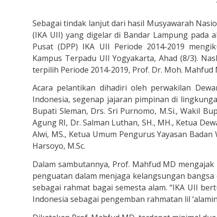
Sebagai tindak lanjut dari hasil Musyawarah Nasio
(IKA UII) yang digelar di Bandar Lampung pada 
Pusat (DPP) IKA UII Periode 2014-2019 mengik
Kampus Terpadu UII Yogyakarta, Ahad (8/3). Nas
terpilih Periode 2014-2019, Prof. Dr. Moh. Mahfud 
Acara pelantikan dihadiri oleh perwakilan Dew
Indonesia, segenap jajaran pimpinan di lingkunga
Bupati Sleman, Drs. Sri Purnomo, M.Si., Wakil B
Agung RI, Dr. Salman Luthan, SH., MH., Ketua De
Alwi, MS., Ketua Umum Pengurus Yayasan Badan Waka
Harsoyo, M.Sc.
Dalam sambutannya, Prof. Mahfud MD mengajak p
penguatan dalam menjaga kelangsungan bangsa 
sebagai rahmat bagai semesta alam. “IKA UII be
Indonesia sebagai pengemban rahmatan lil ‘alami