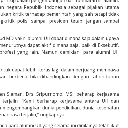
prinsip dalam pengembangan dari rahmatan lil ‘alamin,
n negara Republik Indonesia sebagai pijakan utama
ukan kritik terhadap pemerintah yang sah tetapi tidak
kritik polisi sampai presiden tetapi jangan sampai
fud MD yakni alumni UII dapat dimana saja dalam upaya
menurutnya dapat aktif dimana saja, baik di Eksekutif,
 profesi yang lain. Namun demikian, para alumni UII
untuk dapat lebih keras lagi dalam berjuang membawa
an berbeda bila dibandingkan dengan tahun-tahun
ten Sleman, Drs. Sripurnomo, MSi. beharap kerjasama
terjalin. “Kami berharap kerjasama antara UII dan
 mengembangkan dunia pendidikan, dunia kesehatan
antiasa terjalin,” ungkapnya.
a para alumni UII yang selama ini dinilainya telah ikut