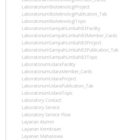
LaboratoriumBioteknologiProject
LaboratoriumBioteknologiPublication_Tab
LaboratoriumBioteknologiTopic
LaboratoriumSampahLimbahB3Facility
LaboratoriumSampahLimbahB3Member_Cards
LaboratoriumSampahLimbahB3Project
LaboratoriumSampahLimbahB3Publication_Tab
LaboratoriumSampahLimbahB3Topic
LaboratoriumUdaraFacility
LaboratoriumUdaraMember_Cards
LaboratoriumUdaraProject
LaboratoriumUdaraPublication_Tab
LaboratoriumUdaraTopic
Laboratory Contact
Laboratory Service
Laboratory Service Flow
Layanan Alumni
Layanan Kemitraan
Layanan Mahasiswa