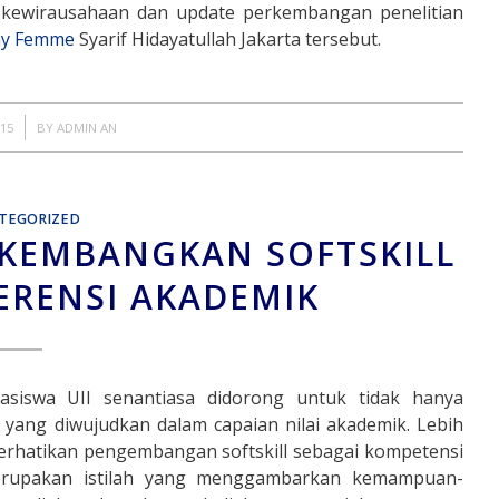
t kewirausahaan dan update perkembangan penelitian
ay Femme
Syarif Hidayatullah Jakarta tersebut.
015
BY
ADMIN AN
TEGORIZED
 KEMBANGKAN SOFTSKILL
ERENSI AKADEMIK
hasiswa UII senantiasa didorong untuk tidak hanya
ang diwujudkan dalam capaian nilai akademik. Lebih
perhatikan pengembangan softskill sebagai kompetensi
ri merupakan istilah yang menggambarkan kemampuan-