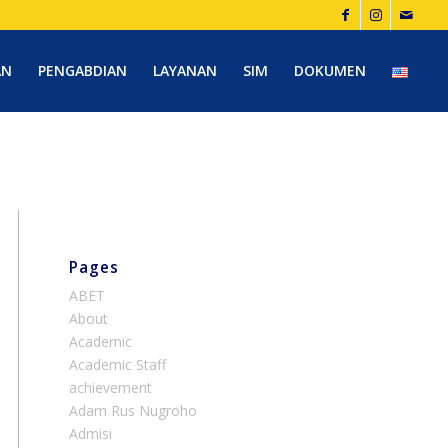
AN
PENGABDIAN
LAYANAN
SIM
DOKUMEN
Pages
ABET
About
Academic
Academic Staff
achievement
Adam Rus Nugroho
Admisi