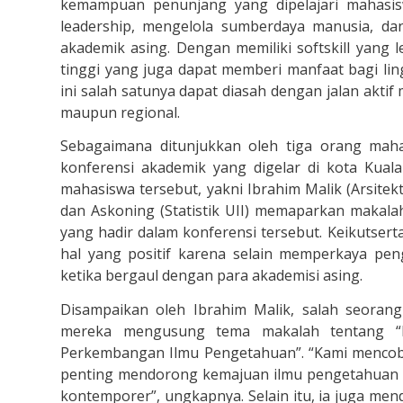
kemampuan penunjang yang dipelajari mahasis
leadership, mengelola sumberdaya manusia, da
akademik asing. Dengan memiliki softskill yang
tinggi yang juga dapat memberi manfaat bagi ling
ini salah satunya dapat diasah dengan jalan aktif
maupun regional.
Sebagaimana ditunjukkan oleh tiga orang maha
konferensi akademik yang digelar di kota Kual
mahasiswa tersebut, yakni Ibrahim Malik (Arsitektu
dan Askoning (Statistik UII) memaparkan makalah
yang hadir dalam konferensi tersebut. Keikutse
hal yang positif karena selain memperkaya pe
ketika bergaul dengan para akademisi asing.
Disampaikan oleh Ibrahim Malik, salah seoran
mereka mengusung tema makalah tentang “H
Perkembangan Ilmu Pengetahuan”. “Kami mencoba
penting mendorong kemajuan ilmu pengetahuan di
kontemporer”, ungkapnya. Selain itu, ia juga mend