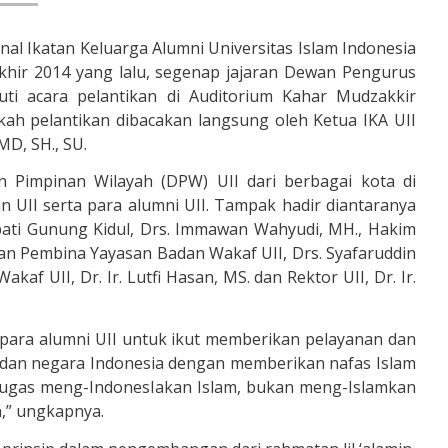
nal Ikatan Keluarga Alumni Universitas Islam Indonesia
akhir 2014 yang lalu, segenap jajaran Dewan Pengurus
uti acara pelantikan di Auditorium Kahar Mudzakkir
kah pelantikan dibacakan langsung oleh Ketua IKA UII
MD, SH., SU.
an Pimpinan Wilayah (DPW) UII dari berbagai kota di
n UII serta para alumni UII. Tampak hadir diantaranya
upati Gunung Kidul, Drs. Immawan Wahyudi, MH., Hakim
wan Pembina Yayasan Badan Wakaf UII, Drs. Syafaruddin
f UII, Dr. Ir. Lutfi Hasan, MS. dan Rektor UII, Dr. Ir.
ara alumni UII untuk ikut memberikan pelayanan dan
dan negara Indonesia dengan memberikan nafas Islam
rtugas meng-IndonesIakan Islam, bukan meng-Islamkan
n,” ungkapnya.