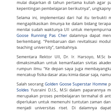
mulai diajarkan di tahun pertama kuliah agar 
kepentingan pembelajaran berikutnya”, ungkapny
Selama ini, implementasi dari hal itu terbukt
mengaplikasikan ilmunya ke dalam bidang terapan 
menilai sudah waktunya UII untuk menyempurna
Goose Running Pas Cher
dalamnya dapat meng
berkembang. “Pembaruan dan revitalisasi modul
teaching university”, tambahnya.
Sementara Rektor UII, Dr. Ir. Harsoyo, M.Sc 
dimaksimalkan untuk kemanfaatan sivitas akade
rumpun ilmu. “Ke depan saya juga membayangk
mencakup fisika dasar atau kimia dasar saja, namun
Salah seorang
Golden Goose Superstar Homme
p
Soldes
Yusraini D.I.S., M.Si dalam paparannya
merupakan proses pembelajaran termahal di ant
diperlukan untuk memenuhi tuntutan zaman da
menjadi universitas riset. Di dalamnya dap