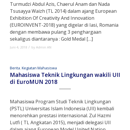
Turmudzi Abdul Azis, Chaerul Anam dan Nada
Tsusayya Waizh (TL 2014) dalam ajang European
Exhibition Of Creativity And Innovation
(EUROINVENT-2018) yang digelar di Iasi, Romania
dengan membawa pulang 3 penghargaan
sekaligus diantaranya : Gold Medal […]
/
Juni 4, 2018
by
Admin AN
Berita
,
Kegiatan Mahasiswa
Mahasiswa Teknik Lingkungan wakili UII
di EuroMUN 2018
Mahasiswa Program Studi Teknik Lingkungan
(PSTL) Universitas Islam Indonesia (UII) kembali
menorehkan prestasi internasional. Zul Hazmi
Lutfi ( TL Angkatan 2015), menjadi delegasi UII
dalam ajang European Model United Nation