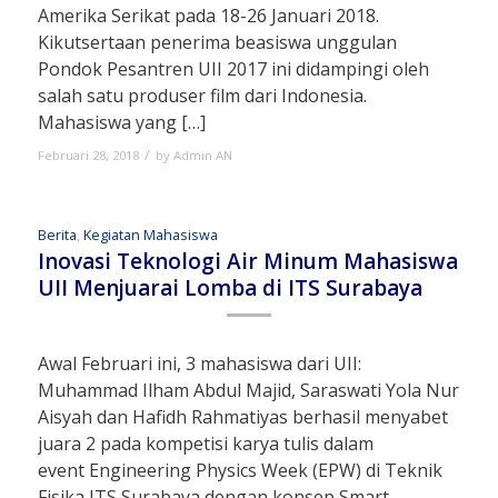
Amerika Serikat pada 18-26 Januari 2018.
Kikutsertaan penerima beasiswa unggulan
Pondok Pesantren UII 2017 ini didampingi oleh
salah satu produser film dari Indonesia.
Mahasiswa yang […]
/
Februari 28, 2018
by
Admin AN
Berita
,
Kegiatan Mahasiswa
Inovasi Teknologi Air Minum Mahasiswa
UII Menjuarai Lomba di ITS Surabaya
Awal Februari ini, 3 mahasiswa dari UII:
Muhammad Ilham Abdul Majid, Saraswati Yola Nur
Aisyah dan Hafidh Rahmatiyas berhasil menyabet
juara 2 pada kompetisi karya tulis dalam
event Engineering Physics Week (EPW) di Teknik
Fisika ITS Surabaya dengan konsep Smart