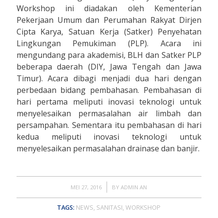
Workshop ini diadakan oleh Kementerian
Pekerjaan Umum dan Perumahan Rakyat Dirjen
Cipta Karya, Satuan Kerja (Satker) Penyehatan
Lingkungan Pemukiman (PLP). Acara ini
mengundang para akademisi, BLH dan Satker PLP
beberapa daerah (DIY, Jawa Tengah dan Jawa
Timur). Acara dibagi menjadi dua hari dengan
perbedaan bidang pembahasan. Pembahasan di
hari pertama meliputi inovasi teknologi untuk
menyelesaikan permasalahan air limbah dan
persampahan. Sementara itu pembahasan di hari
kedua meliputi inovasi teknologi untuk
menyelesaikan permasalahan drainase dan banjir.
/
MEI 27, 2016
BY
ADMIN AN
TAGS:
NEWS
,
SANITASI
,
WORKSHOP