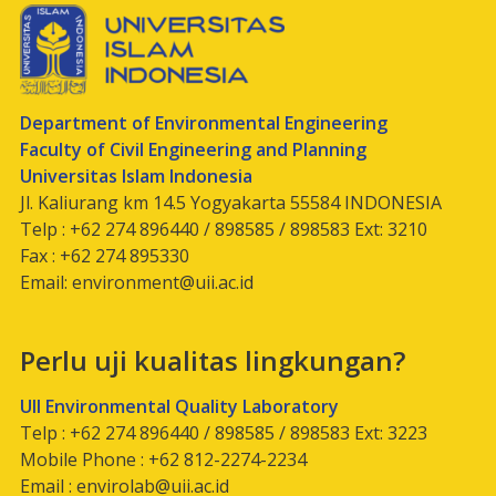
Department of Environmental Engineering
Faculty of Civil Engineering and Planning
Universitas Islam Indonesia
Jl. Kaliurang km 14.5 Yogyakarta 55584 INDONESIA
Telp : +62 274 896440 / 898585 / 898583 Ext: 3210
Fax : +62 274 895330
Email:
environment@uii.ac.id
Perlu uji kualitas lingkungan?
UII Environmental Quality Laboratory
Telp : +62 274 896440 / 898585 / 898583 Ext: 3223
Mobile Phone : +62 812-2274-2234
Email :
envirolab@uii.ac.id