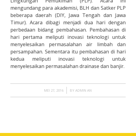
Lingkungan Pemukiman (PLP). Acara ini
mengundang para akademisi, BLH dan Satker PLP
beberapa daerah (DIY, Jawa Tengah dan Jawa
Timur). Acara dibagi menjadi dua hari dengan
perbedaan bidang pembahasan. Pembahasan di
hari pertama meliputi inovasi teknologi untuk
menyelesaikan permasalahan air limbah dan
persampahan. Sementara itu pembahasan di hari
kedua meliputi inovasi teknologi untuk
menyelesaikan permasalahan drainase dan banjir.
/
MEI 27, 2016
BY
ADMIN AN