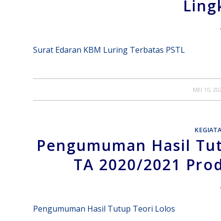
Ling
Surat Edaran KBM Luring Terbatas PSTL
/
MEI 10, 20
KEGIAT
Pengumuman Hasil Tutu
TA 2020/2021 Prod
Pengumuman Hasil Tutup Teori Lolos