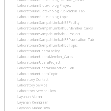
LaboratoriumBioteknologiProject
LaboratoriumBioteknologiPublication_Tab
LaboratoriumBioteknologiTopic
LaboratoriumSampahLimbahB3Facility
LaboratoriumSampahLimbahB3Member_Cards
LaboratoriumSampahLimbahB3Project
LaboratoriumSampahLimbahB3Publication_Tab
LaboratoriumSampahLimbahB3Topic
LaboratoriumUdaraFacility
LaboratoriumUdaraMember_Cards
LaboratoriumUdaraProject
LaboratoriumUdaraPublication_Tab
LaboratoriumUdaraTopic
Laboratory Contact
Laboratory Service
Laboratory Service Flow
Layanan Alumni
Layanan Kemitraan
Layanan Mahasiswa