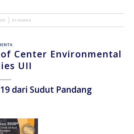
2021
BY
ADMIN R
BERITA
s of Center Environmental
ies UII
19 dari Sudut Pandang