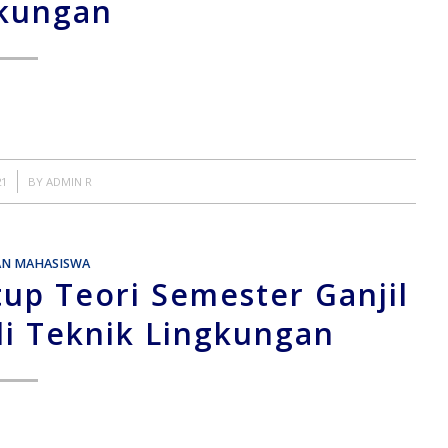
kungan
21
BY
ADMIN R
AN MAHASISWA
p Teori Semester Ganjil
i Teknik Lingkungan