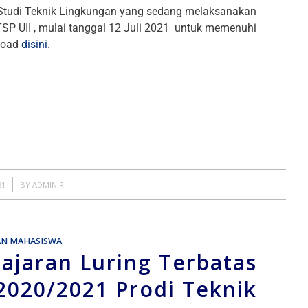
Studi Teknik Lingkungan yang sedang melaksanakan
TSP UII , mulai tanggal 12 Juli 2021 untuk memenuhi
nload
disini
.
21
BY
ADMIN R
AN MAHASISWA
ajaran Luring Terbatas
020/2021 Prodi Teknik