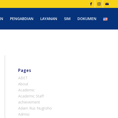
AN
PENGABDIAN
LAYANAN
SIM
DOKUMEN
Pages
ABET
About
Academic
Academic Staff
achievement
Adam Rus Nugroho
Admisi