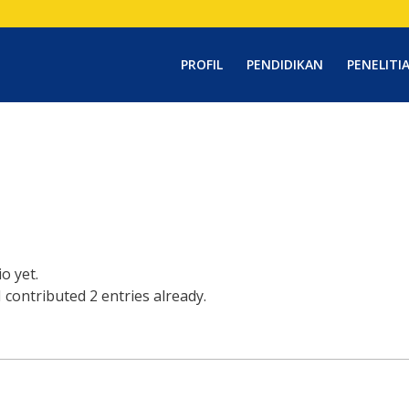
PROFIL
PENDIDIKAN
PENELITI
o yet.
N
contributed 2 entries already.