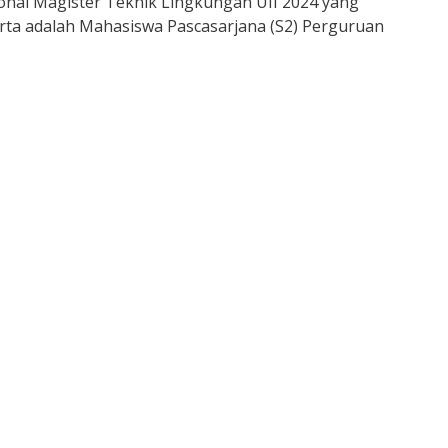
onal Magister Teknik Lingkungan UII 2024 yang
rta adalah Mahasiswa Pascasarjana (S2) Perguruan