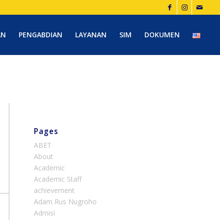
AN
PENGABDIAN
LAYANAN
SIM
DOKUMEN
Pages
ABET
About
Academic
Academic Staff
achievement
Adam Rus Nugroho
Admisi