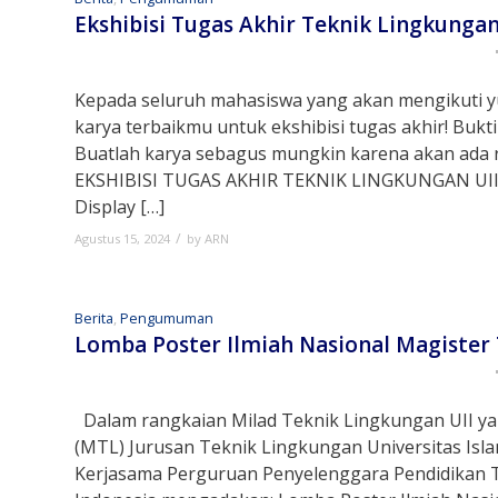
Ekshibisi Tugas Akhir Teknik Lingkunga
Kepada seluruh mahasiswa yang akan mengikuti y
karya terbaikmu untuk ekshibisi tugas akhir! Buktika
Buatlah karya sebagus mungkin karena akan ada
EKSHIBISI TUGAS AKHIR TEKNIK LINGKUNGAN UII p
Display […]
/
Agustus 15, 2024
by
ARN
Berita
,
Pengumuman
Lomba Poster Ilmiah Nasional Magister
Dalam rangkaian Milad Teknik Lingkungan UII ya
(MTL) Jurusan Teknik Lingkungan Universitas Isl
Kerjasama Perguruan Penyelenggara Pendidikan 