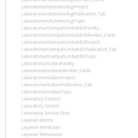
LaboratoriumBioteknologiProject
LaboratoriumBioteknologiPublication_Tab
LaboratoriumBioteknologiTopic
LaboratoriumSampahLimbahB3Facility
LaboratoriumSampahLimbahB3Member_Cards
LaboratoriumSampahLimbahB3Project
LaboratoriumSampahLimbahB3Publication_Tab
LaboratoriumSampahLimbahB3Topic
LaboratoriumUdaraFacility
LaboratoriumUdaraMember_Cards
LaboratoriumUdaraProject
LaboratoriumUdaraPublication_Tab
LaboratoriumUdaraTopic
Laboratory Contact
Laboratory Service
Laboratory Service Flow
Layanan Alumni
Layanan Kemitraan
Layanan Mahasiswa