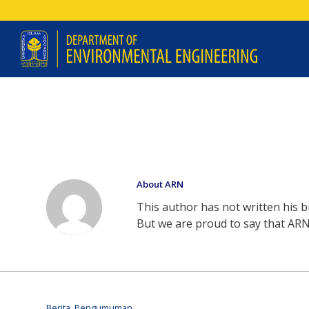
About
ARN
This author has not written his bi
But we are proud to say that
AR
Berita
,
Pengumuman