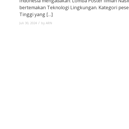
Indonesia mengadakan: Lomba Poster Ilmiah Nasi
bertemakan Teknologi Lingkungan. Kategori pese
Tinggi yang […]
/
Juli 30, 2024
by
ARN